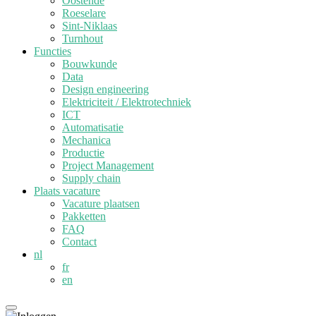
Oostende
Roeselare
Sint-Niklaas
Turnhout
Functies
Bouwkunde
Data
Design engineering
Elektriciteit / Elektrotechniek
ICT
Automatisatie
Mechanica
Productie
Project Management
Supply chain
Plaats vacature
Vacature plaatsen
Pakketten
FAQ
Contact
nl
fr
en