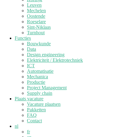
Leuven
Mechelen
Oostende
Roeselare
Sint-Niklaas
Turnhout
Functies
Bouwkunde
Data
Design engineering
Elektriciteit / Elektrotechniek
ICT
Automatisatie
Mechanica
Productie
Project Management
Supply chain
Plaats vacature
Vacature plaatsen
Pakketten
FAQ
Contact
nl
fr